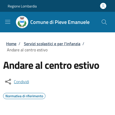
Salta al contenuto principale
Skip to footer content
Regione Lombardia
Comune di Pieve Emanuele
Briciole di pane
Home
/
Servizi scolastici e per l'infanzia
/
Andare al centro estivo
Andare al centro estivo
Condividi
Normativa di riferimento