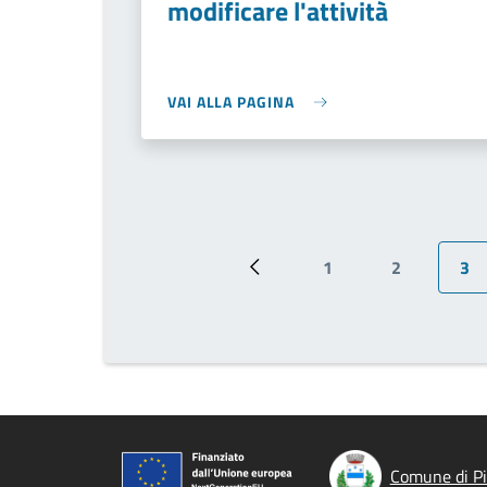
modificare l'attività
VAI ALLA PAGINA
1
2
3
Pagina precedente
Pagina
Pagina
Pag
Comune di P