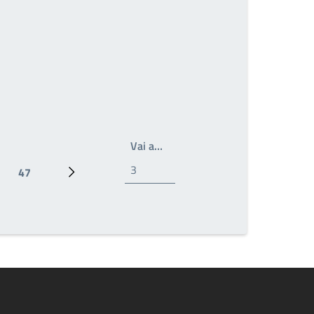
Write the page number you wan
Vai a…
47
Ultima pagina
Prossima pagina