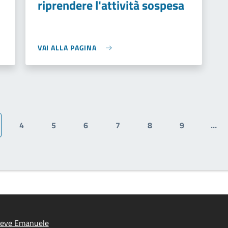
riprendere l'attività sospesa
VAI ALLA PAGINA
4
5
6
7
8
9
…
ina attuale
Pagina
Pagina
Pagina
Pagina
Pagina
Pagina
ieve Emanuele