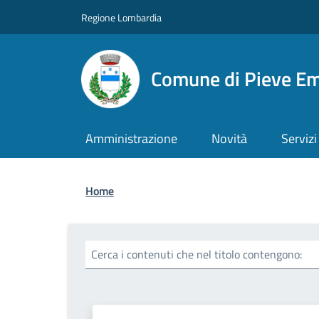
Salta al contenuto principale
Skip to footer content
Regione Lombardia
Comune di Pieve E
Amministrazione
Novità
Servizi
Briciole di pane
Home
Cerca i contenuti che nel titolo contengono: