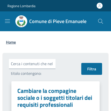
Salta al contenuto principale
Skip to footer content
Regione Lombardia
Comune di Pieve Emanuele
Briciole di pane
Home
Cerca i contenuti che nel
titolo contengono:
Cambiare la compagine
sociale o i soggetti titolari dei
requisiti professionali