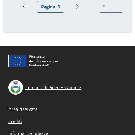
Pagina
6
Pagina precedente
Pagina attuale
Prossima pagina
Comune di Pieve Emanuele
Footer menu
Area riservata
Crediti
Informativa privacy