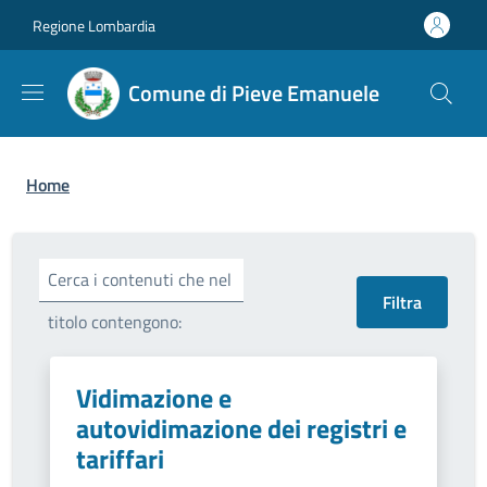
Salta al contenuto principale
Skip to footer content
Regione Lombardia
Comune di Pieve Emanuele
Briciole di pane
Home
Cerca i contenuti che nel
titolo contengono:
Vidimazione e
autovidimazione dei registri e
tariffari