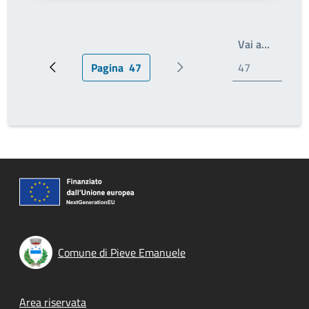
Write th
Vai a…
Pagina
47
Pagina precedente
Pagina attuale
Prossima pagina
Comune di Pieve Emanuele
Footer menu
Area riservata