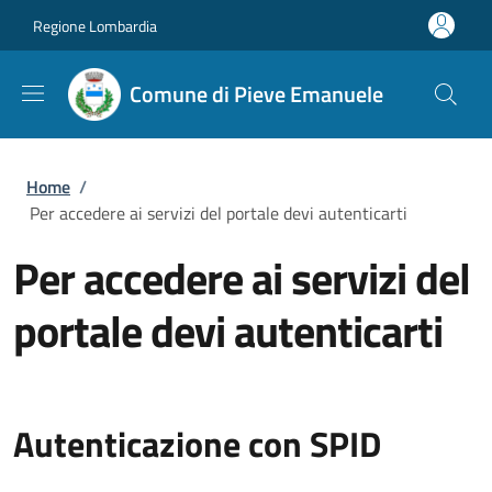
Salta al contenuto principale
Skip to footer content
Regione Lombardia
Comune di Pieve Emanuele
Briciole di pane
Home
/
Per accedere ai servizi del portale devi autenticarti
Per accedere ai servizi del
portale devi autenticarti
Autenticazione con SPID