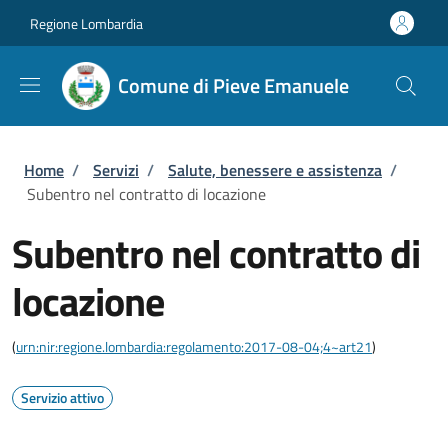
Salta al contenuto principale
Skip to footer content
Regione Lombardia
Comune di Pieve Emanuele
Briciole di pane
Home
/
Servizi
/
Salute, benessere e assistenza
/
Subentro nel contratto di locazione
Subentro nel contratto di
locazione
(
urn:nir:regione.lombardia:regolamento:2017-08-04;4~art21
)
Servizio attivo