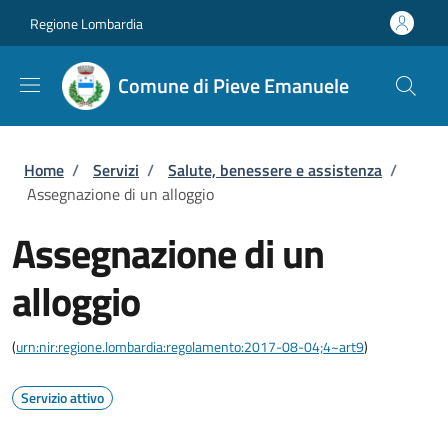
Salta al contenuto principale
Skip to footer content
Regione Lombardia
Comune di Pieve Emanuele
Briciole di pane
Home
/
Servizi
/
Salute, benessere e assistenza
/
Assegnazione di un alloggio
Assegnazione di un
alloggio
(
urn:nir:regione.lombardia:regolamento:2017-08-04;4~art9
)
Servizio attivo