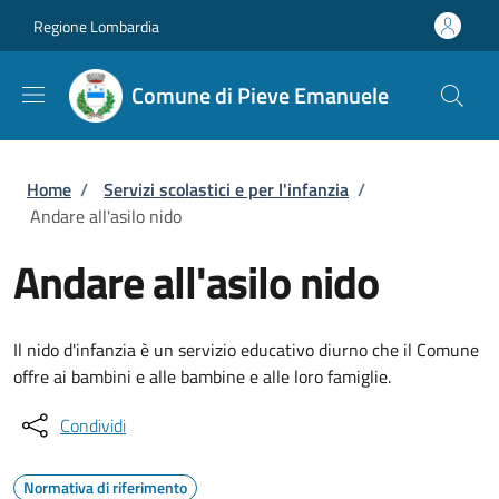
Salta al contenuto principale
Skip to footer content
Regione Lombardia
Comune di Pieve Emanuele
Briciole di pane
Home
/
Servizi scolastici e per l'infanzia
/
Andare all'asilo nido
Andare all'asilo nido
Il nido d'infanzia è un servizio educativo diurno che il Comune
offre ai bambini e alle bambine e alle loro famiglie.
Condividi
Normativa di riferimento