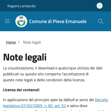
Salta al contenuto principale
Skip to footer content
Regione Lombardia
Comune di Pieve Emanuele
Briciole di pane
Home
/
Note legali
Note legali
La visualizzazione, il download e qualunque utilizzo dei dati
pubblicati su questo sito comporta l'accettazione di
queste note legali e delle condizioni della licenza.
Licenza dei contenuti
In applicazione del principio
open by default
ai sensi del
Decreto
legislativo 07/03/2005, n. 82, art. 52
e salvo dove