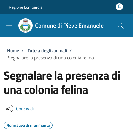
Salta al contenuto principale
Skip to footer content
Regione Lombardia
Comune di Pieve Emanuele
Briciole di pane
Home
/
Tutela degli animali
/
Segnalare la presenza di una colonia felina
Segnalare la presenza di
una colonia felina
Condividi
Normativa di riferimento