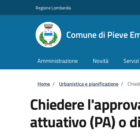
Salta al contenuto principale
Skip to footer content
Regione Lombardia
Comune di Pieve E
Amministrazione
Novità
Servizi
Briciole di pane
Home
/
Urbanistica e pianificazione
/
Chied
Chiedere l'approv
attuativo (PA) o d