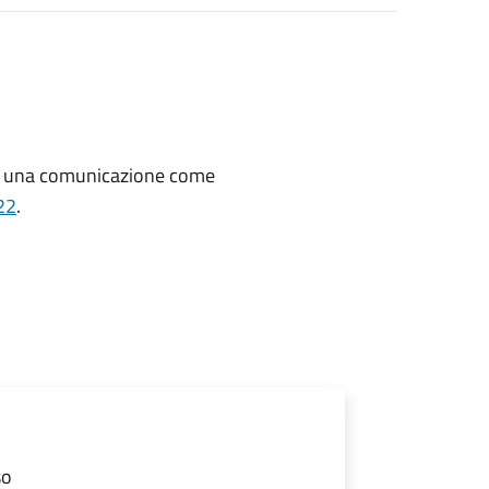
re una comunicazione
come
22
.
so