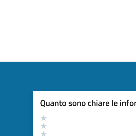
Quanto sono chiare le info
Valutazione
Valuta 5 stelle su 5
Valuta 4 stelle su 5
Valuta 3 stelle su 5