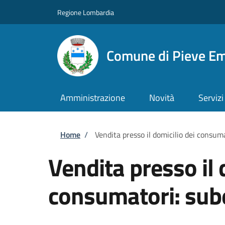
Salta al contenuto principale
Skip to footer content
Regione Lombardia
Comune di Pieve E
Amministrazione
Novità
Servizi
Briciole di pane
Home
/
Vendita presso il domicilio dei consuma
Vendita presso il 
consumatori: sube