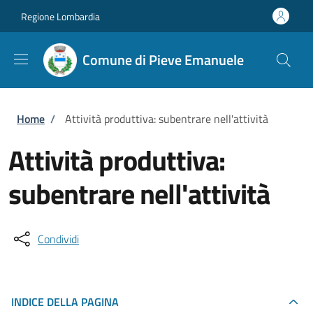
Salta al contenuto principale
Skip to footer content
Regione Lombardia
Comune di Pieve Emanuele
Briciole di pane
Home
/
Attività produttiva: subentrare nell'attività
Attività produttiva:
subentrare nell'attività
Condividi
INDICE DELLA PAGINA