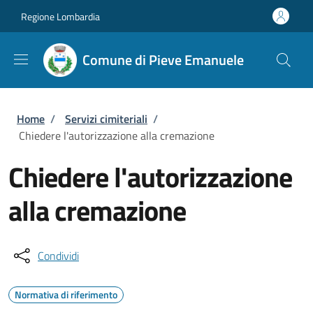
Salta al contenuto principale
Skip to footer content
Regione Lombardia
Comune di Pieve Emanuele
Briciole di pane
Home
/
Servizi cimiteriali
/
Chiedere l'autorizzazione alla cremazione
Chiedere l'autorizzazione
alla cremazione
Condividi
Normativa di riferimento