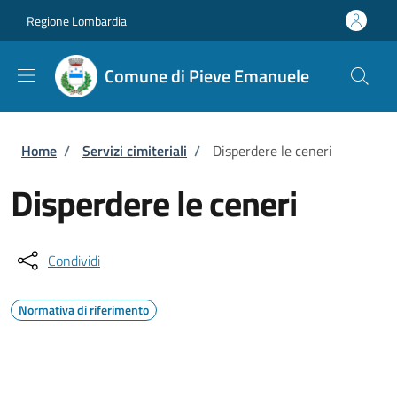
Salta al contenuto principale
Skip to footer content
Regione Lombardia
Comune di Pieve Emanuele
Briciole di pane
Home
/
Servizi cimiteriali
/
Disperdere le ceneri
Disperdere le ceneri
Condividi
Normativa di riferimento