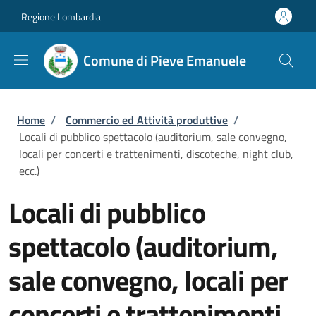
Salta al contenuto principale
Skip to footer content
Regione Lombardia
Comune di Pieve Emanuele
Briciole di pane
Home
/
Commercio ed Attività produttive
/
Locali di pubblico spettacolo (auditorium, sale convegno,
locali per concerti e trattenimenti, discoteche, night club,
ecc.)
Locali di pubblico
spettacolo (auditorium,
sale convegno, locali per
concerti e trattenimenti,