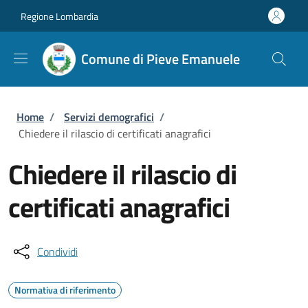
Salta al contenuto principale
Skip to footer content
Regione Lombardia
Comune di Pieve Emanuele
Briciole di pane
Home
/
Servizi demografici
/
Chiedere il rilascio di certificati anagrafici
Chiedere il rilascio di
certificati anagrafici
Condividi
Normativa di riferimento