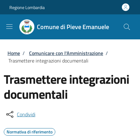
Salta al contenuto principale
Skip to footer content
Regione Lombardia
Comune di Pieve Emanuele
Briciole di pane
Home
/
Comunicare con l'Amministrazione
/
Trasmettere integrazioni documentali
Trasmettere integrazioni
documentali
Condividi
Normativa di riferimento