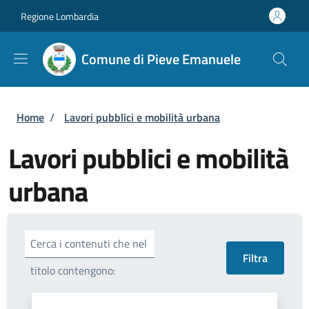
Salta al contenuto principale
Skip to footer content
Regione Lombardia
Comune di Pieve Emanuele
Briciole di pane
Home
/
Lavori pubblici e mobilità urbana
Lavori pubblici e mobilità
urbana
Cerca i contenuti che nel
titolo contengono: