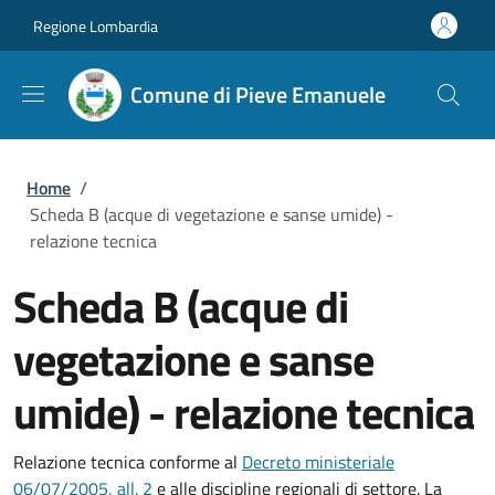
Salta al contenuto principale
Skip to footer content
Regione Lombardia
Comune di Pieve Emanuele
Briciole di pane
Home
/
Scheda B (acque di vegetazione e sanse umide) -
relazione tecnica
Scheda B (acque di
vegetazione e sanse
umide) - relazione tecnica
Relazione tecnica conforme al
Decreto ministeriale
06/07/2005, all. 2
e alle discipline regionali di settore. La