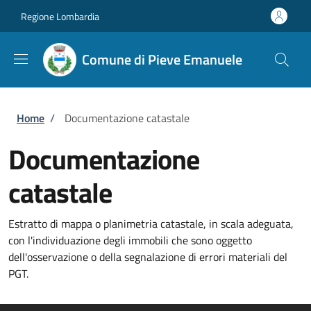
Salta al contenuto principale
Skip to footer content
Regione Lombardia
Comune di Pieve Emanuele
Briciole di pane
Home
/
Documentazione catastale
Documentazione
catastale
Estratto di mappa o planimetria catastale, in scala adeguata,
con l'individuazione degli immobili che sono oggetto
dell'osservazione o della segnalazione di errori materiali del
PGT.