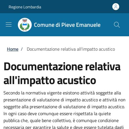
Salta al contenuto principale
Skip to footer content
Regione Lombardia
Comune di Pieve Emanuele
Briciole di pane
Home
/
Documentazione relativa all'impatto acustico
Documentazione relativa
all'impatto acustico
Secondo la normativa vigente esistono attività soggette alla
presentazione di valutazione di impatto acustico e attività non
soggette alla presentazione di valutazione di impatto acustico
.
In ogni caso deve comunque essere rispettata la quiete
pubblica che, quale bene collettivo, è comunque condizione
necessaria per garantire la salute e deve essere tutelata dagli