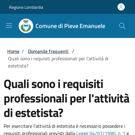
Salta al contenuto principale
Skip to footer content
Regione Lombardia
Comune di Pieve Emanuele
Briciole di pane
Home
/
Domande frequenti
/
Quali sono i requisiti professionali per l'attività di
estetista?
Quali sono i requisiti
professionali per l'attività
di estetista?
Per esercitare l'attività di estetista è necessario possedere i
requisiti professionali previsti dalla
Legge 04/01/1990, n. 1
e