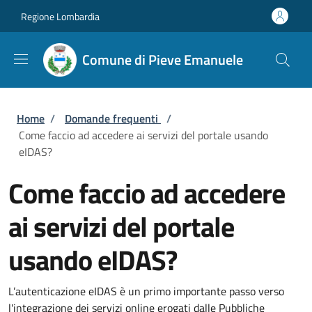
Salta al contenuto principale
Skip to footer content
Regione Lombardia
Comune di Pieve Emanuele
Briciole di pane
Home
/
Domande frequenti
/
Come faccio ad accedere ai servizi del portale usando
eIDAS?
Come faccio ad accedere
ai servizi del portale
usando eIDAS?
L’autenticazione eIDAS è un primo importante passo verso
l'integrazione dei servizi online erogati dalle Pubbliche