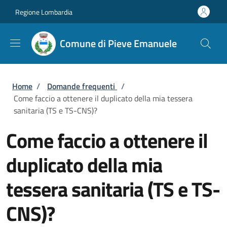
Salta al contenuto principale
Skip to footer content
Regione Lombardia
Comune di Pieve Emanuele
Briciole di pane
Home
/
Domande frequenti
/
Come faccio a ottenere il duplicato della mia tessera
sanitaria (TS e TS-CNS)?
Come faccio a ottenere il
duplicato della mia
tessera sanitaria (TS e TS-
CNS)?