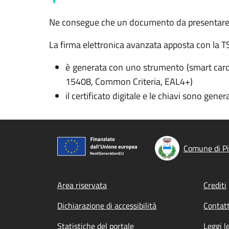
Ne consegue che un documento da presentare al
La firma elettronica avanzata apposta con la TS-C
è generata con uno strumento (smart card) c
15408, Common Criteria, EAL4+)
il certificato digitale e le chiavi sono gene
Comune di P
Footer menu
Area riservata
Crediti
Dichiarazione di accessibilità
Contatt
Statistiche del portale
Leggi l