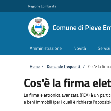
Salta al contenuto principale
Skip to footer content
Regione Lombardia
Comune di Pieve E
Amministrazione
Novità
Servizi
Briciole di pane
Home
/
Domande frequenti
/
Cos'è la firm
Cos'è la firma ele
La firma elettronica avanzata (FEA) è un particol
a beni immobili (per i quali è richiesta l'apposizi