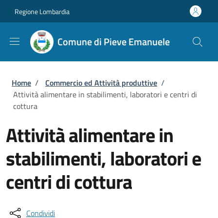
Salta al contenuto principale
Skip to footer content
Regione Lombardia
Comune di Pieve Emanuele
Briciole di pane
Home
/
Commercio ed Attività produttive
/
Attività alimentare in stabilimenti, laboratori e centri di
cottura
Attività alimentare in
stabilimenti, laboratori e
centri di cottura
Condividi