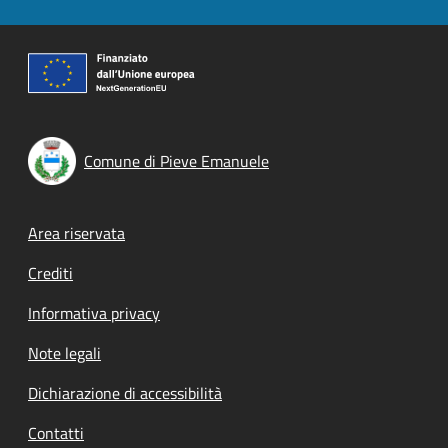
Comune di Pieve Emanuele
Footer menu
Area riservata
Crediti
Informativa privacy
Note legali
Dichiarazione di accessibilità
Contatti