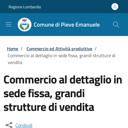
Salta al contenuto principale
Skip to footer content
Regione Lombardia
Comune di Pieve Emanuele
Briciole di pane
Home
/
Commercio ed Attività produttive
/
Commercio al dettaglio in sede fissa, grandi strutture di
vendita
Commercio al dettaglio in
sede fissa, grandi
strutture di vendita
Condividi