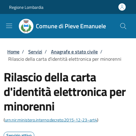
Salta al contenuto principale
Skip to footer content
Regione Lombardia
Comune di Pieve Emanuele
Briciole di pane
Home
/
Servizi
/
Anagrafe e stato civile
/
Rilascio della carta d'identità elettronica per minorenni
Rilascio della carta
d'identità elettronica per
minorenni
(
urn:nir:ministero.interno:decreto:2015-12-23~art4
)
Servizio attivo