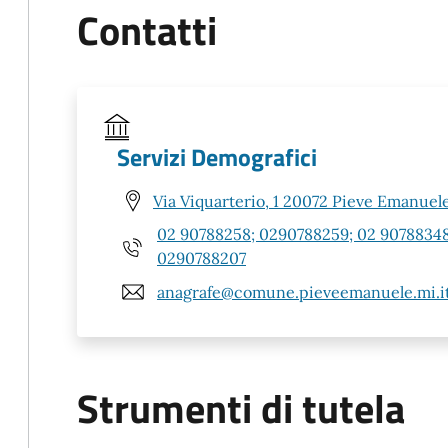
Contatti
Servizi Demografici
Via Viquarterio, 1 20072 Pieve Emanuele
02 90788258; 0290788259; 02 90788348
0290788207
anagrafe@comune.pieveemanuele.mi.i
Strumenti di tutela