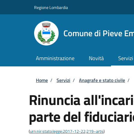
Salta al contenuto principale
Skip to footer content
Regione Lombardia
Comune di Pieve E
Amministrazione
Novità
Servizi
Briciole di pane
Home
/
Servizi
/
Anagrafe e stato civile
/
Rinuncia all'incari
parte del fiduciar
(
urn:nir:stato:legge:2017-12-22;219~art4
)