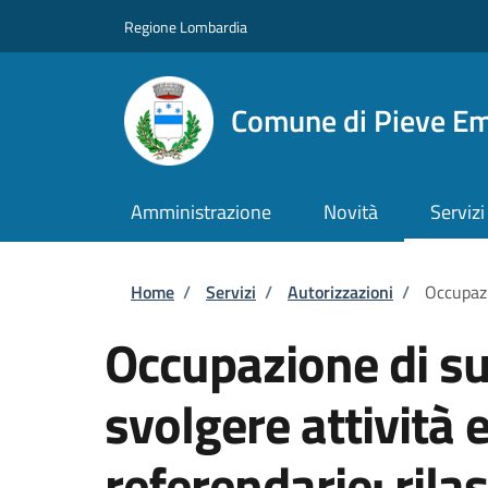
Salta al contenuto principale
Skip to footer content
Regione Lombardia
Comune di Pieve E
Amministrazione
Novità
Servizi
Briciole di pane
Home
/
Servizi
/
Autorizzazioni
/
Occupazi
Occupazione di su
svolgere attività e
referendarie: rilas