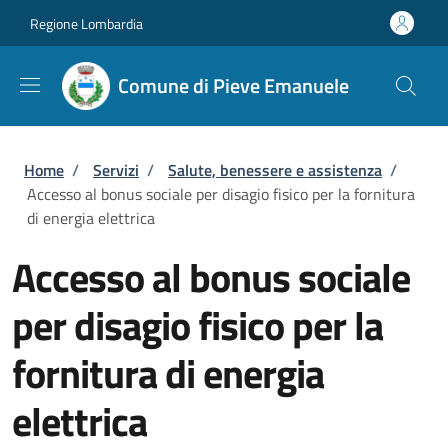
Salta al contenuto principale
Skip to footer content
Regione Lombardia
Comune di Pieve Emanuele
Briciole di pane
Home
/
Servizi
/
Salute, benessere e assistenza
/
Accesso al bonus sociale per disagio fisico per la fornitura
di energia elettrica
Accesso al bonus sociale
per disagio fisico per la
fornitura di energia
elettrica