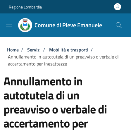
Salta al contenuto principale
Skip to footer content
Regione Lombardia
Comune di Pieve Emanuele
Briciole di pane
Home
/
Servizi
/
Mobilità e trasporti
/
Annullamento in autotutela di un preavviso o verbale di
accertamento per inesattezze
Annullamento in
autotutela di un
preavviso o verbale di
accertamento per