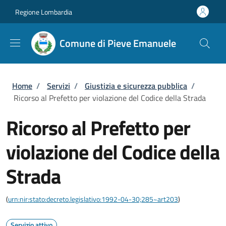
Salta al contenuto principale
Skip to footer content
Regione Lombardia
Comune di Pieve Emanuele
Briciole di pane
Home
/
Servizi
/
Giustizia e sicurezza pubblica
/
Ricorso al Prefetto per violazione del Codice della Strada
Ricorso al Prefetto per
violazione del Codice della
Strada
(
urn:nir:stato:decreto.legislativo:1992-04-30;285~art203
)
Servizio attivo