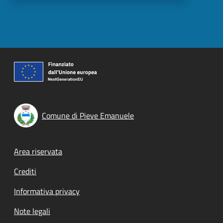
Comune di Pieve Emanuele
Footer menu
Area riservata
Crediti
Informativa privacy
Note legali