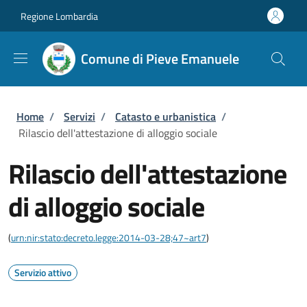
Salta al contenuto principale
Skip to footer content
Regione Lombardia
Comune di Pieve Emanuele
Briciole di pane
Home
/
Servizi
/
Catasto e urbanistica
/
Rilascio dell'attestazione di alloggio sociale
Rilascio dell'attestazione
di alloggio sociale
(
urn:nir:stato:decreto.legge:2014-03-28;47~art7
)
Servizio attivo