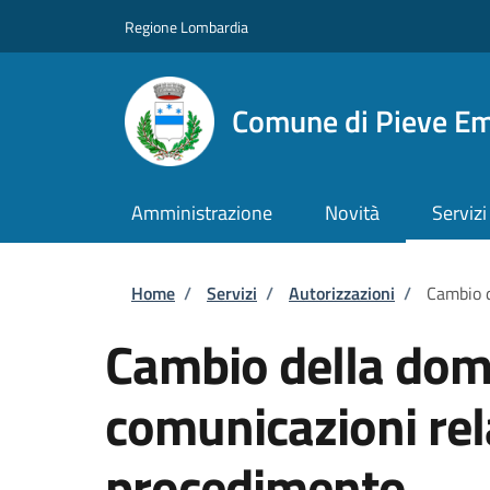
Salta al contenuto principale
Skip to footer content
Regione Lombardia
Comune di Pieve E
Amministrazione
Novità
Servizi
Briciole di pane
Home
/
Servizi
/
Autorizzazioni
/
Cambio d
Cambio della domi
comunicazioni rel
procedimento