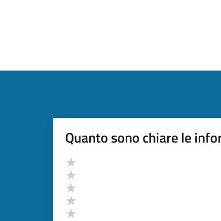
Quanto sono chiare le info
Valutazione
Valuta 5 stelle su 5
Valuta 4 stelle su 5
Valuta 3 stelle su 5
Valuta 2 stelle su 5
Valuta 1 stelle su 5