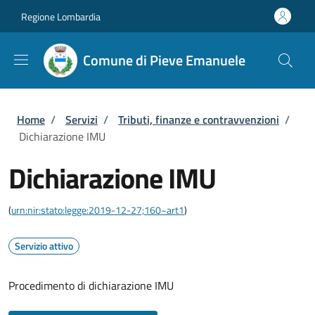
Salta al contenuto principale
Skip to footer content
Regione Lombardia
Comune di Pieve Emanuele
Briciole di pane
Home
/
Servizi
/
Tributi, finanze e contravvenzioni
/
Dichiarazione IMU
Dichiarazione IMU
(
urn:nir:stato:legge:2019-12-27;160~art1
)
Servizio attivo
Procedimento di dichiarazione IMU