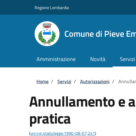
Salta al contenuto principale
Skip to footer content
Regione Lombardia
Comune di Pieve E
Amministrazione
Novità
Servizi
Briciole di pane
Home
/
Servizi
/
Autorizzazioni
/
Annullam
Annullamento e ar
pratica
(
urn:nir:stato:legge:1990-08-07;241
)