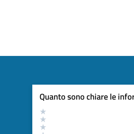
Quanto sono chiare le info
Valutazione
Valuta 5 stelle su 5
Valuta 4 stelle su 5
Valuta 3 stelle su 5