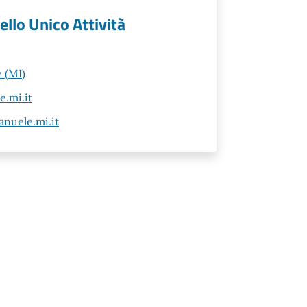
llo Unico Attività
 (MI)
.mi.it
nuele.mi.it