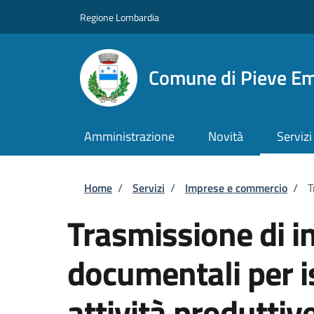
Salta al contenuto principale
Skip to footer content
Regione Lombardia
Comune di Pieve E
Amministrazione
Novità
Servizi
Briciole di pane
Home
/
Servizi
/
Imprese e commercio
/
T
Trasmissione di i
documentali per i
attività produttiv